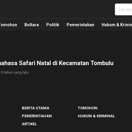
nua, Politik, Pemerintahan, Hukum Kriminal dan Nasio
Tomohon
Boltara
Politik
Pemerintahan
Hukum & Krimi
ahasa Safari Natal di Kecamatan Tombulu
3 tahun yang lalu
BERITA UTAMA
TOMOHON
PEMERINTAHAN
HUKUM & KRIMINAL
ARTIKEL