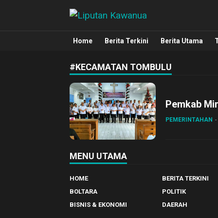
Liputan Kawanua
Berita Manado, Sulawesi Utara, Kawa
Home
Berita Terkini
Berita Utama
#KECAMATAN TOMBULU
Pemkab Min
PEMERINTAHAN
MENU UTAMA
HOME
BERITA TERKINI
BOLTARA
POLITIK
BISNIS & EKONOMI
DAERAH