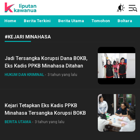
Berita Manado, Sulawesi Utara, Kawanua, Politik,
Liputan Kawanua
Pemerintahan, Hukum Kriminal dan Nasional
Home
Berita Terkini
Berita Utama
Tomohon
Boltara
#KEJARI MINAHASA
Jadi Tersangka Korupsi Dana BOKB,
Eks Kadis PPKB Minahasa Ditahan
HUKUM DAN KRIMINAL
3 tahun yang lalu
Kejari Tetapkan Eks Kadis PPKB
Minahasa Tersangka Korupsi BOKB
BERITA UTAMA
3 tahun yang lalu