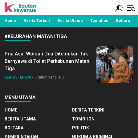
Berita Manado, Sulawesi Utara, Kawanua, Politik,
Liputan Kawanua
Pemerintahan, Hukum Kriminal dan Nasional
Home
Berita Terkini
Berita Utama
Tomohon
Boltara
#KELURAHAN MATANI TIGA
Pria Asal Woloan Dua Ditemukan Tak
Bernyawa di Toilet Perkebunan Matani
Tiga
BERITA TERKINI
5 tahun yang lalu
MENU UTAMA
HOME
BERITA TERKINI
BERITA UTAMA
TOMOHON
BOLTARA
POLITIK
PEMERINTAHAN
HUKUM & KRIMINAL