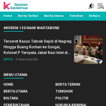
Berita Manado, Sulawesi Utara, Kawanua, Politik,
Liputan Kawanua
Pemerintahan, Hukum Kriminal dan Nasional
Home
Berita Terkini
Berita Utama
Tomohon
Boltara
#KOREM 133/NANI WARTABONE
Terseret Kasus Tabrak Sejoli di Nagreg
Hingga Buang Korban ke Sungai,
Kolonel P Ternyata Jabat Kasi Intel di
Korem 133/Nani Wartabone
BERITA
5 tahun yang lalu
MENU UTAMA
HOME
BERITA TERKINI
BERITA UTAMA
TOMOHON
BOLTARA
POLITIK
PEMERINTAHAN
HUKUM & KRIMINAL