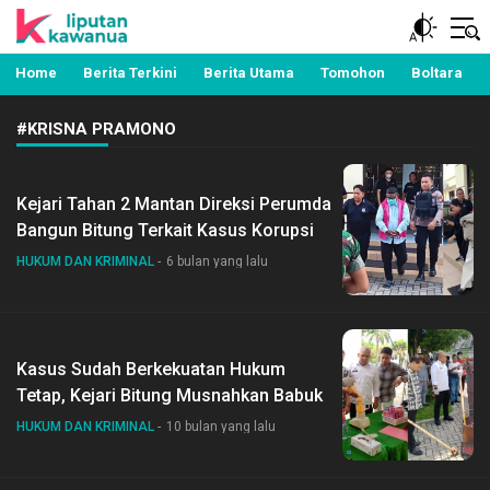
Berita Manado, Sulawesi Utara, Kawanua, Politik,
Liputan Kawanua
Pemerintahan, Hukum Kriminal dan Nasional
Home
Berita Terkini
Berita Utama
Tomohon
Boltara
#KRISNA PRAMONO
Kejari Tahan 2 Mantan Direksi Perumda
Bangun Bitung Terkait Kasus Korupsi
HUKUM DAN KRIMINAL
6 bulan yang lalu
Kasus Sudah Berkekuatan Hukum
Tetap, Kejari Bitung Musnahkan Babuk
HUKUM DAN KRIMINAL
10 bulan yang lalu