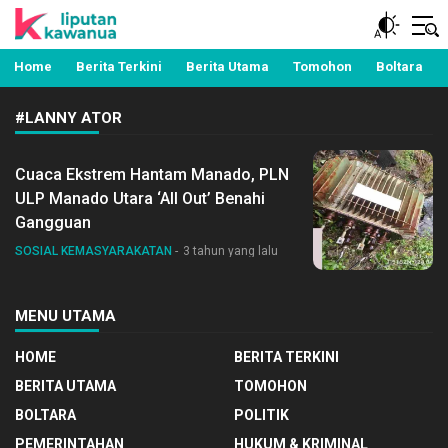
Berita Manado, Sulawesi Utara, Kawanua, Politik,
Liputan Kawanua
Pemerintahan, Hukum Kriminal dan Nasional
Home
Berita Terkini
Berita Utama
Tomohon
Boltara
#LANNY ATOR
Cuaca Ekstrem Hantam Manado, PLN
ULP Manado Utara ‘All Out’ Benahi
Gangguan
SOSIAL KEMASYARAKATAN
3 tahun yang lalu
MENU UTAMA
HOME
BERITA TERKINI
BERITA UTAMA
TOMOHON
BOLTARA
POLITIK
PEMERINTAHAN
HUKUM & KRIMINAL