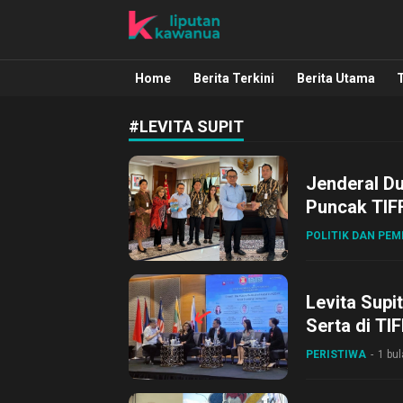
Liputan Kawanua
Berita Manado, Sulawesi Utara, Kawa
Home
Berita Terkini
Berita Utama
#LEVITA SUPIT
Jenderal D
Puncak TIF
POLITIK DAN PE
Levita Supi
Serta di TI
PERISTIWA
1 bul