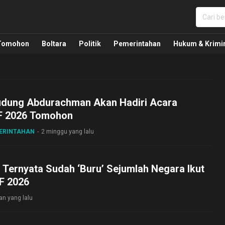
nua, Politik, Pemerintahan, Hukum Kriminal dan Nasio
Tomohon
Boltara
Politik
Pemerintahan
Hukum & Krimi
udung Abdurachman Akan Hadiri Acara
F 2026 Tomohon
MERINTAHAN
2 minggu yang lalu
t Ternyata Sudah ‘Buru’ Sejumlah Negara Ikut
FF 2026
an yang lalu