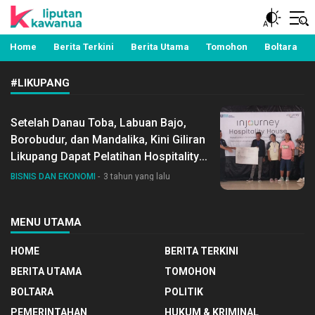
Berita Manado, Sulawesi Utara, Kawanua, Politik,
Liputan Kawanua
Pemerintahan, Hukum Kriminal dan Nasional
Home
Berita Terkini
Berita Utama
Tomohon
Boltara
#LIKUPANG
Setelah Danau Toba, Labuan Bajo,
Borobudur, dan Mandalika, Kini Giliran
Likupang Dapat Pelatihan Hospitality
dari InJourney
BISNIS DAN EKONOMI
3 tahun yang lalu
MENU UTAMA
HOME
BERITA TERKINI
BERITA UTAMA
TOMOHON
BOLTARA
POLITIK
PEMERINTAHAN
HUKUM & KRIMINAL