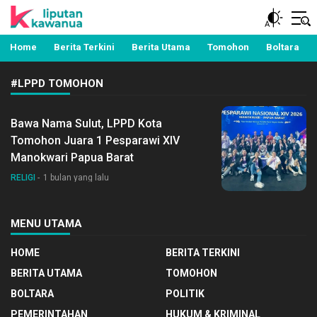
Berita Manado, Sulawesi Utara, Kawanua, Politik,
Liputan Kawanua
Pemerintahan, Hukum Kriminal dan Nasional
Home
Berita Terkini
Berita Utama
Tomohon
Boltara
#LPPD TOMOHON
Bawa Nama Sulut, LPPD Kota
Tomohon Juara 1 Pesparawi XIV
Manokwari Papua Barat
RELIGI
1 bulan yang lalu
MENU UTAMA
HOME
BERITA TERKINI
BERITA UTAMA
TOMOHON
BOLTARA
POLITIK
PEMERINTAHAN
HUKUM & KRIMINAL