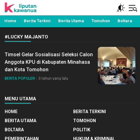
Berita Manado, Sulawesi Utara, Kawanua, Politik,
Liputan Kawanua
Pemerintahan, Hukum Kriminal dan Nasional
Home
Berita Terkini
Berita Utama
Tomohon
Boltara
#LUCKY MAJANTO
Timsel Gelar Sosialisasi Seleksi Calon
Anggota KPU di Kabupaten Minahasa
dan Kota Tomohon
BERITA POPULER
3 tahun yang lalu
MENU UTAMA
HOME
BERITA TERKINI
BERITA UTAMA
TOMOHON
BOLTARA
POLITIK
PEMERINTAHAN
HUKUM & KRIMINAL