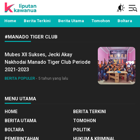
Berita Manado, Sulawesi Utara, Kawanua, Politik,
Liputan Kawanua
Pemerintahan, Hukum Kriminal dan Nasional
Home
Berita Terkini
Berita Utama
Tomohon
Boltara
#MANADO TIGER CLUB
Mubes XII Sukses, Jecki Akay
Nakhodai Manado Tiger Club Periode
2021-2023
BERITA POPULER
5 tahun yang lalu
MENU UTAMA
HOME
BERITA TERKINI
BERITA UTAMA
TOMOHON
BOLTARA
POLITIK
PEMERINTAHAN
HUKUM & KRIMINAL