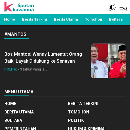
Berita Manado, Sulawesi Utara, Kawanua, Politik,
Liputan Kawanua
Pemerintahan, Hukum Kriminal dan Nasional
Home
Berita Terkini
Berita Utama
Tomohon
Boltara
#MANTOS
Bos Mantos: Wenny Lumentut Orang
Baik, Layak Didukung ke Senayan
POLITIK
3 tahun yang lalu
MENU UTAMA
HOME
BERITA TERKINI
BERITA UTAMA
TOMOHON
BOLTARA
POLITIK
PEMERINTAHAN
HUKUM & KRIMINAL