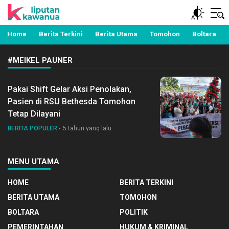
Berita Manado, Sulawesi Utara, Kawanua, Politik,
Liputan Kawanua
Pemerintahan, Hukum Kriminal dan Nasional
Home
Berita Terkini
Berita Utama
Tomohon
Boltara
#MEIKEL PAUNER
Pakai Shift Gelar Aksi Penolakan,
Pasien di RSU Bethesda Tomohon
Tetap Dilayani
BERITA POPULER
5 tahun yang lalu
MENU UTAMA
HOME
BERITA TERKINI
BERITA UTAMA
TOMOHON
BOLTARA
POLITIK
PEMERINTAHAN
HUKUM & KRIMINAL