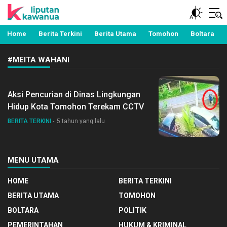
Berita Manado, Sulawesi Utara, Kawanua, Politik,
Liputan Kawanua
Pemerintahan, Hukum Kriminal dan Nasional
Home
Berita Terkini
Berita Utama
Tomohon
Boltara
#MEITA WAHANI
Aksi Pencurian di Dinas Lingkungan
Hidup Kota Tomohon Terekam CCTV
BERITA TERKINI
5 tahun yang lalu
MENU UTAMA
HOME
BERITA TERKINI
BERITA UTAMA
TOMOHON
BOLTARA
POLITIK
PEMERINTAHAN
HUKUM & KRIMINAL