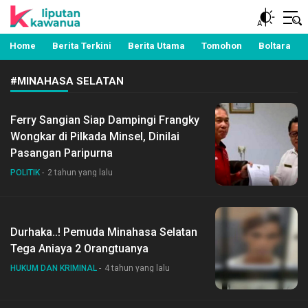
Berita Manado, Sulawesi Utara, Kawanua, Politik,
Liputan Kawanua
Pemerintahan, Hukum Kriminal dan Nasional
Home
Berita Terkini
Berita Utama
Tomohon
Boltara
#MINAHASA SELATAN
Ferry Sangian Siap Dampingi Frangky
Wongkar di Pilkada Minsel, Dinilai
Pasangan Paripurna
POLITIK
2 tahun yang lalu
Durhaka..! Pemuda Minahasa Selatan
Tega Aniaya 2 Orangtuanya
HUKUM DAN KRIMINAL
4 tahun yang lalu