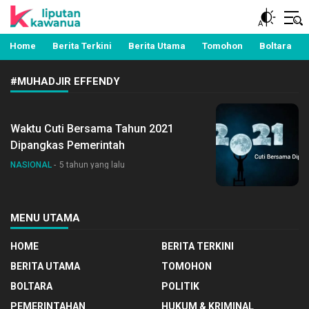
Berita Manado, Sulawesi Utara, Kawanua, Politik,
Liputan Kawanua
Pemerintahan, Hukum Kriminal dan Nasional
Home
Berita Terkini
Berita Utama
Tomohon
Boltara
#MUHADJIR EFFENDY
Waktu Cuti Bersama Tahun 2021
Dipangkas Pemerintah
NASIONAL
5 tahun yang lalu
MENU UTAMA
HOME
BERITA TERKINI
BERITA UTAMA
TOMOHON
BOLTARA
POLITIK
PEMERINTAHAN
HUKUM & KRIMINAL