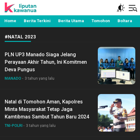
Berita Manado, Sulawesi Utara, Kawanua, Politik,
Liputan Kawanua
Pemerintahan, Hukum Kriminal dan Nasional
Home
Berita Terkini
Berita Utama
Tomohon
Boltara
#NATAL 2023
PLN UP3 Manado Siaga Jelang
Perayaan Akhir Tahun, Ini Komitmen
Deva Pungus
MANADO
3 tahun yang lalu
Natal di Tomohon Aman, Kapolres
Minta Masyarakat Tetap Jaga
Kamtibmas Sambut Tahun Baru 2024
TNI-POLRI
3 tahun yang lalu