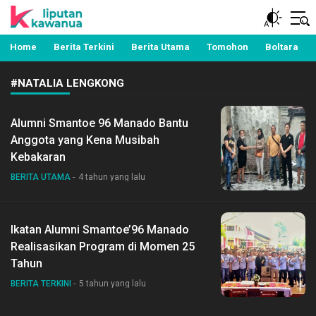
Berita Manado, Sulawesi Utara, Kawanua, Politik,
Liputan Kawanua
Pemerintahan, Hukum Kriminal dan Nasional
Home
Berita Terkini
Berita Utama
Tomohon
Boltara
#NATALIA LENGKONG
Alumni Smantoe 96 Manado Bantu
Anggota yang Kena Musibah
Kebakaran
BERITA UTAMA
4 tahun yang lalu
Ikatan Alumni Smantoe’96 Manado
Realisasikan Program di Momen 25
Tahun
BERITA TERKINI
5 tahun yang lalu