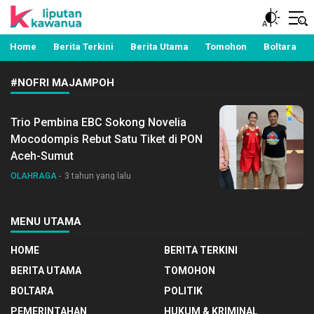
Berita Manado, Sulawesi Utara, Kawanua, Politik,
Liputan Kawanua
Pemerintahan, Hukum Kriminal dan Nasional
Home
Berita Terkini
Berita Utama
Tomohon
Boltara
#NOFRI MAJAMPOH
Trio Pembina EBC Sokong Novelia
Mocodompis Rebut Satu Tiket di PON
Aceh-Sumut
OLAHRAGA
3 tahun yang lalu
MENU UTAMA
HOME
BERITA TERKINI
BERITA UTAMA
TOMOHON
BOLTARA
POLITIK
PEMERINTAHAN
HUKUM & KRIMINAL