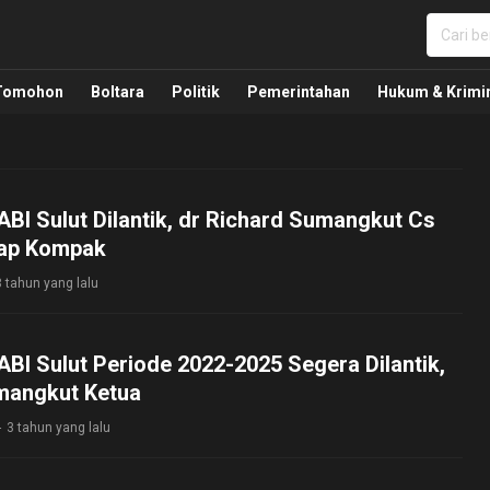
nua, Politik, Pemerintahan, Hukum Kriminal dan Nasio
Tomohon
Boltara
Politik
Pemerintahan
Hukum & Krimi
BI Sulut Dilantik, dr Richard Sumangkut Cs
tap Kompak
3 tahun yang lalu
BI Sulut Periode 2022-2025 Segera Dilantik,
mangkut Ketua
3 tahun yang lalu