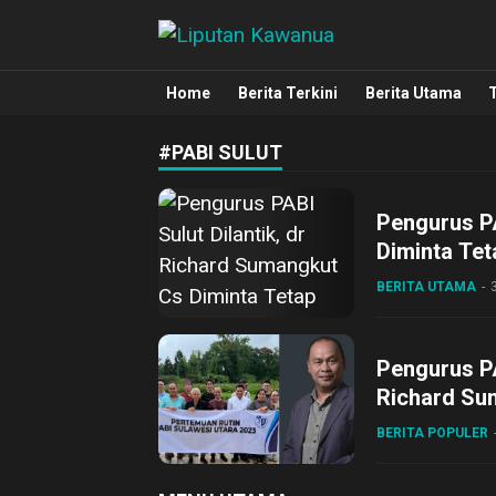
Liputan Kawanua
Berita Manado, Sulawesi Utara, Kawa
Home
Berita Terkini
Berita Utama
#PABI SULUT
Pengurus PA
Diminta Te
BERITA UTAMA
Pengurus PA
Richard Su
BERITA POPULER