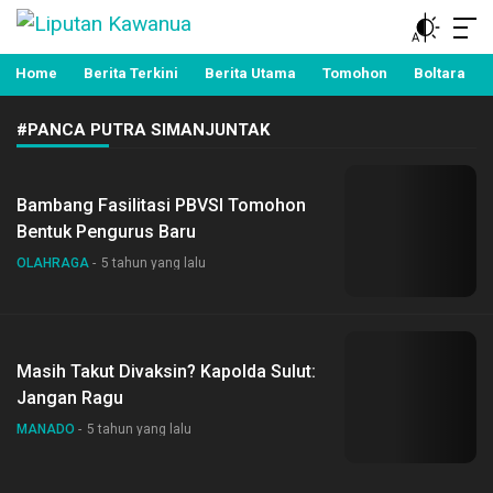
Berita Manado, Sulawesi Utara, Kawanua, Politik,
Liputan Kawanua
Pemerintahan, Hukum Kriminal dan Nasional
Home
Berita Terkini
Berita Utama
Tomohon
Boltara
#PANCA PUTRA SIMANJUNTAK
Bambang Fasilitasi PBVSI Tomohon
Bentuk Pengurus Baru
OLAHRAGA
5 tahun yang lalu
Masih Takut Divaksin? Kapolda Sulut:
Jangan Ragu
MANADO
5 tahun yang lalu