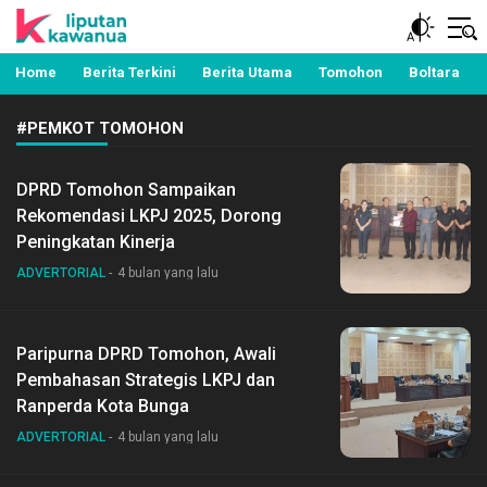
Berita Manado, Sulawesi Utara, Kawanua, Politik,
Liputan Kawanua
Pemerintahan, Hukum Kriminal dan Nasional
Home
Berita Terkini
Berita Utama
Tomohon
Boltara
#PEMKOT TOMOHON
DPRD Tomohon Sampaikan
Rekomendasi LKPJ 2025, Dorong
Peningkatan Kinerja
ADVERTORIAL
4 bulan yang lalu
Paripurna DPRD Tomohon, Awali
Pembahasan Strategis LKPJ dan
Ranperda Kota Bunga
ADVERTORIAL
4 bulan yang lalu