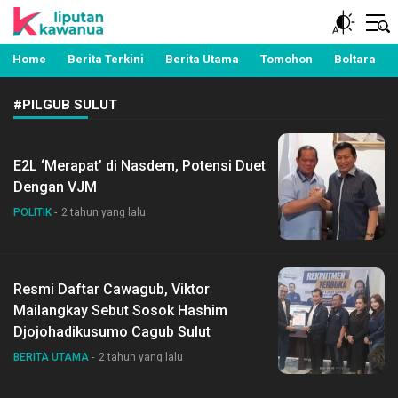
Berita Manado, Sulawesi Utara, Kawanua, Politik,
Liputan Kawanua
Pemerintahan, Hukum Kriminal dan Nasional
Home
Berita Terkini
Berita Utama
Tomohon
Boltara
#PILGUB SULUT
E2L ‘Merapat’ di Nasdem, Potensi Duet
Dengan VJM
POLITIK
2 tahun yang lalu
Resmi Daftar Cawagub, Viktor
Mailangkay Sebut Sosok Hashim
Djojohadikusumo Cagub Sulut
BERITA UTAMA
2 tahun yang lalu