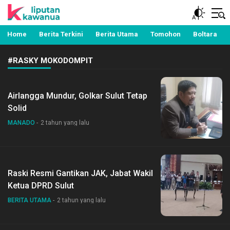
Berita Manado, Sulawesi Utara, Kawanua, Politik,
Liputan Kawanua
Pemerintahan, Hukum Kriminal dan Nasional
Home
Berita Terkini
Berita Utama
Tomohon
Boltara
#RASKY MOKODOMPIT
Airlangga Mundur, Golkar Sulut Tetap
Solid
MANADO
2 tahun yang lalu
Raski Resmi Gantikan JAK, Jabat Wakil
Ketua DPRD Sulut
BERITA UTAMA
2 tahun yang lalu