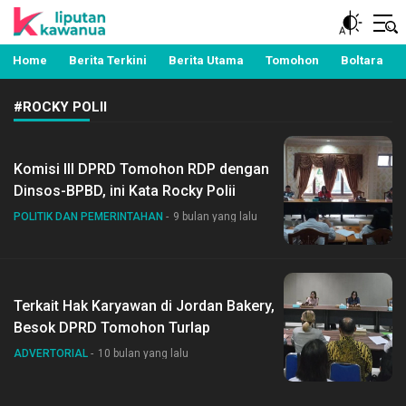
Berita Manado, Sulawesi Utara, Kawanua, Politik,
Liputan Kawanua
Pemerintahan, Hukum Kriminal dan Nasional
Home
Berita Terkini
Berita Utama
Tomohon
Boltara
#ROCKY POLII
Komisi III DPRD Tomohon RDP dengan
Dinsos-BPBD, ini Kata Rocky Polii
POLITIK DAN PEMERINTAHAN
9 bulan yang lalu
Terkait Hak Karyawan di Jordan Bakery,
Besok DPRD Tomohon Turlap
ADVERTORIAL
10 bulan yang lalu