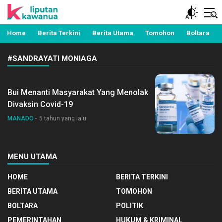
Berita Manado, Sulawesi Utara, Kawanua, Politik,
Liputan Kawanua
Pemerintahan, Hukum Kriminal dan Nasional
Home
Berita Terkini
Berita Utama
Tomohon
Boltara
#SANDRAYATI MONIAGA
Bui Menanti Masyarakat Yang Menolak
Divaksin Covid-19
MANADO
5 tahun yang lalu
MENU UTAMA
HOME
BERITA TERKINI
BERITA UTAMA
TOMOHON
BOLTARA
POLITIK
PEMERINTAHAN
HUKUM & KRIMINAL