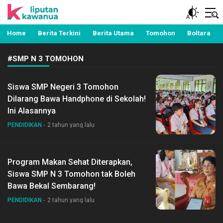
Berita Manado, Sulawesi Utara, Kawanua, Politik,
Liputan Kawanua
Pemerintahan, Hukum Kriminal dan Nasional
Home
Berita Terkini
Berita Utama
Tomohon
Boltara
#SMP N 3 TOMOHON
Siswa SMP Negeri 3 Tomohon
Dilarang Bawa Handphone di Sekolah!
Ini Alasannya
PENDIDIKAN
2 tahun yang lalu
Program Makan Sehat Diterapkan,
Siswa SMP N 3 Tomohon tak Boleh
Bawa Bekal Sembarang!
PENDIDIKAN
2 tahun yang lalu