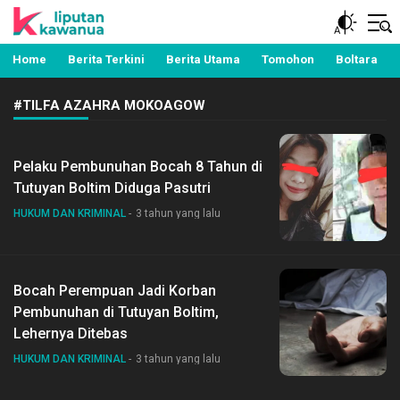
Berita Manado, Sulawesi Utara, Kawanua, Politik,
Liputan Kawanua
Pemerintahan, Hukum Kriminal dan Nasional
Home
Berita Terkini
Berita Utama
Tomohon
Boltara
#TILFA AZAHRA MOKOAGOW
Pelaku Pembunuhan Bocah 8 Tahun di
Tutuyan Boltim Diduga Pasutri
HUKUM DAN KRIMINAL
3 tahun yang lalu
Bocah Perempuan Jadi Korban
Pembunuhan di Tutuyan Boltim,
Lehernya Ditebas
HUKUM DAN KRIMINAL
3 tahun yang lalu