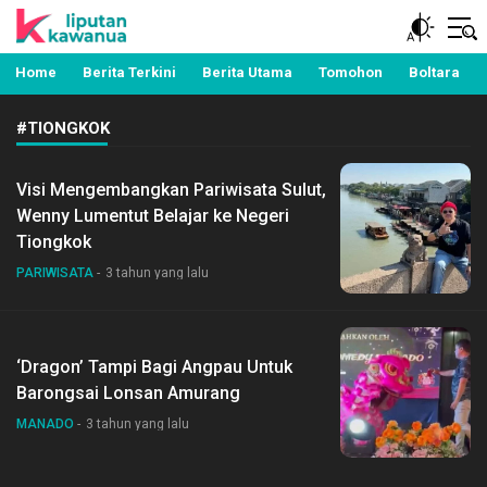
Berita Manado, Sulawesi Utara, Kawanua, Politik,
Liputan Kawanua
Pemerintahan, Hukum Kriminal dan Nasional
Home
Berita Terkini
Berita Utama
Tomohon
Boltara
#TIONGKOK
Visi Mengembangkan Pariwisata Sulut,
Wenny Lumentut Belajar ke Negeri
Tiongkok
PARIWISATA
3 tahun yang lalu
‘Dragon’ Tampi Bagi Angpau Untuk
Barongsai Lonsan Amurang
MANADO
3 tahun yang lalu