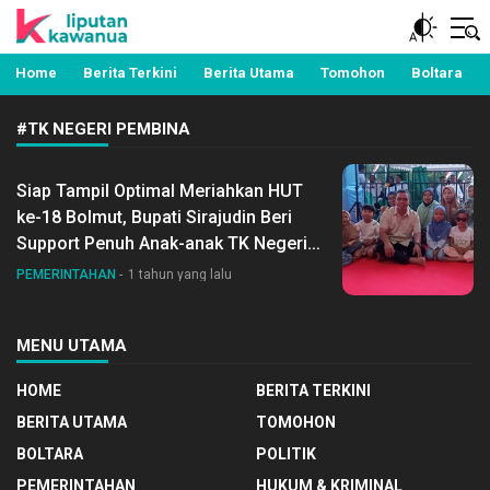
Berita Manado, Sulawesi Utara, Kawanua, Politik,
Liputan Kawanua
Pemerintahan, Hukum Kriminal dan Nasional
Home
Berita Terkini
Berita Utama
Tomohon
Boltara
#TK NEGERI PEMBINA
Siap Tampil Optimal Meriahkan HUT
ke-18 Bolmut, Bupati Sirajudin Beri
Support Penuh Anak-anak TK Negeri
Pembina Latihan Menari
PEMERINTAHAN
1 tahun yang lalu
MENU UTAMA
HOME
BERITA TERKINI
BERITA UTAMA
TOMOHON
BOLTARA
POLITIK
PEMERINTAHAN
HUKUM & KRIMINAL