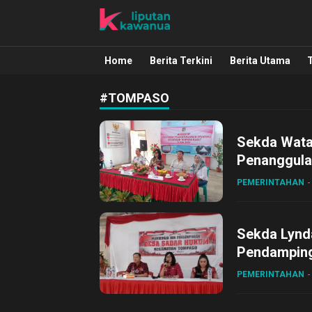
Liputan Kawanua
Berita Manado, Sulawesi Utara, Kawa
Home
Berita Terkini
Berita Utama
#TOMPASO
Sekda Wata
Penanggula
PEMERINTAHAN
Sekda Lynd
Pendamping
PEMERINTAHAN