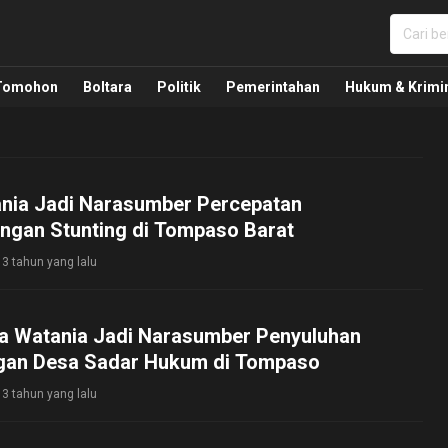
nua, Politik, Pemerintahan, Hukum Kriminal dan Nasio
Tomohon
Boltara
Politik
Pemerintahan
Hukum & Krimi
nia Jadi Narasumber Percepatan
ngan Stunting di Tompaso Barat
3 tahun yang lalu
a Watania Jadi Narasumber Penyuluhan
an Desa Sadar Hukum di Tompaso
3 tahun yang lalu