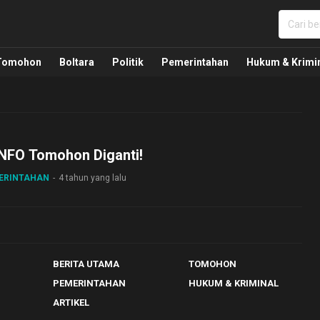
nua, Politik, Pemerintahan, Hukum Kriminal dan Nasio
Tomohon
Boltara
Politik
Pemerintahan
Hukum & Krimi
NFO Tomohon Diganti!
MERINTAHAN
4 tahun yang lalu
BERITA UTAMA
TOMOHON
PEMERINTAHAN
HUKUM & KRIMINAL
ARTIKEL