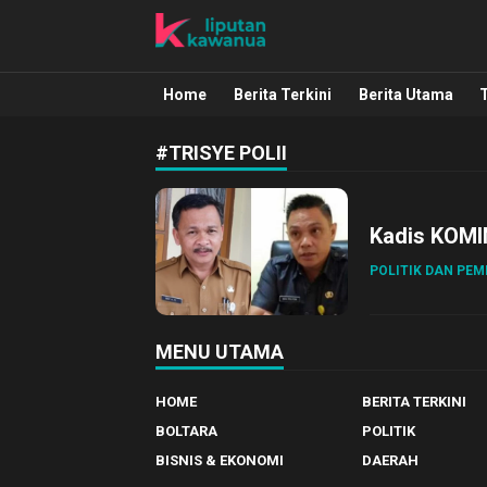
Liputan Kawanua
Berita Manado, Sulawesi Utara, Kawa
Home
Berita Terkini
Berita Utama
#TRISYE POLII
Kadis KOMI
POLITIK DAN PE
MENU UTAMA
HOME
BERITA TERKINI
BOLTARA
POLITIK
BISNIS & EKONOMI
DAERAH