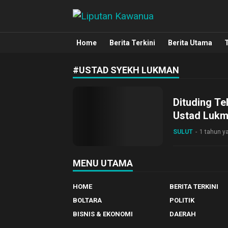
Liputan Kawanua
Berita Manado, Sulawesi Utara, Kawa
Home
Berita Terkini
Berita Utama
#USTAD SYEKH LUKMAN
Dituding Te
Ustad Lukma
SULUT
1 tahun ya
MENU UTAMA
HOME
BERITA TERKINI
BOLTARA
POLITIK
BISNIS & EKONOMI
DAERAH