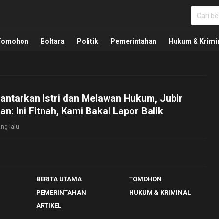
nua, Politik, Pemerintahan, Hukum Kriminal dan Nasio
Tomohon
Boltara
Politik
Pemerintahan
Hukum & Krimi
lantarkan Istri dan Melawan Hukum, Jubir
n: Ini Fitnah, Kami Bakal Lapor Balik
ng lalu
BERITA UTAMA
TOMOHON
PEMERINTAHAN
HUKUM & KRIMINAL
ARTIKEL