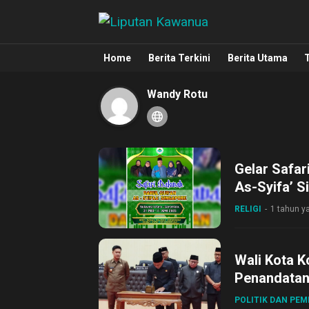
Liputan Kawanua
Berita Manado, Sulawesi Utara, Kawa
Home
Berita Terkini
Berita Utama
Wandy Rotu
Gelar Safar
As-Syifa’ 
Massal
RELIGI
1 tahun ya
Wali Kota K
Penandatan
POLITIK DAN PE