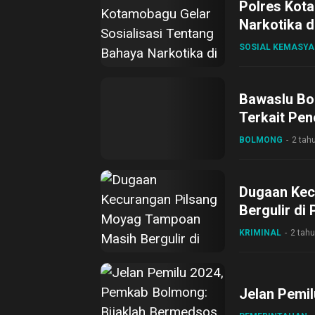
Polres Kot
Narkotika d
SOSIAL KEMASY
Bawaslu Bo
Terkait Pen
BOLMONG
2 tah
Dugaan Kec
Bergulir di
Perkemban
KRIMINAL
2 tahu
Jelan Pemi