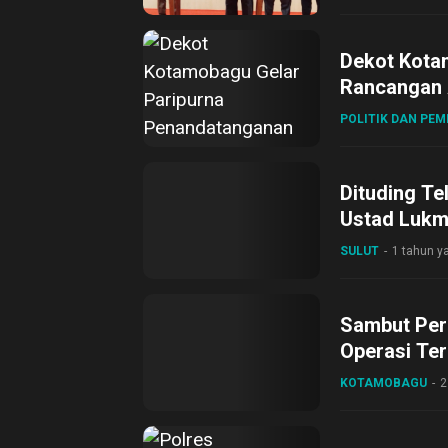
Dekot Kota
Rancangan 
POLITIK DAN PE
Dituding Te
Ustad Lukma
SULUT
1 tahun ya
Sambut Per
Operasi Ter
KOTAMOBAGU
2