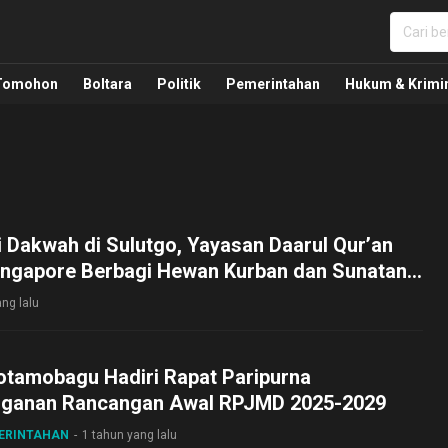
nua, Politik, Pemerintahan, Hukum Kriminal dan Nasio
Tomohon
Boltara
Politik
Pemerintahan
Hukum & Krimi
i Dakwah di Sulutgo, Yayasan Daarul Qur’an
Singapore Berbagi Hewan Kurban dan Sunatan
ng lalu
otamobagu Hadiri Rapat Paripurna
ganan Rancangan Awal RPJMD 2025-2029
MERINTAHAN
1 tahun yang lalu