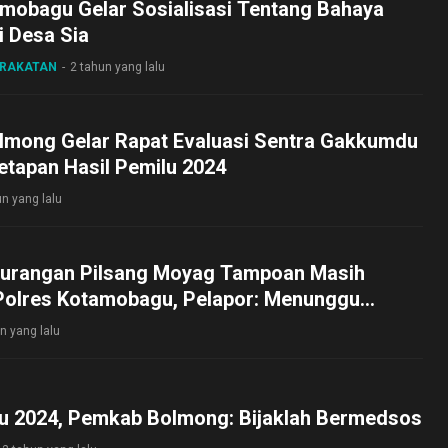
amobagu Gelar Sosialisasi Tentang Bahaya
i Desa Sia
ARAKATAN
2 tahun yang lalu
lmong Gelar Rapat Evaluasi Sentra Gakkumdu
etapan Hasil Pemilu 2024
un yang lalu
urangan Pilsang Moyag Tampoan Masih
 Polres Kotamobagu, Pelapor: Menunggu
gan
n yang lalu
lu 2024, Pemkab Bolmong: Bijaklah Bermedsos