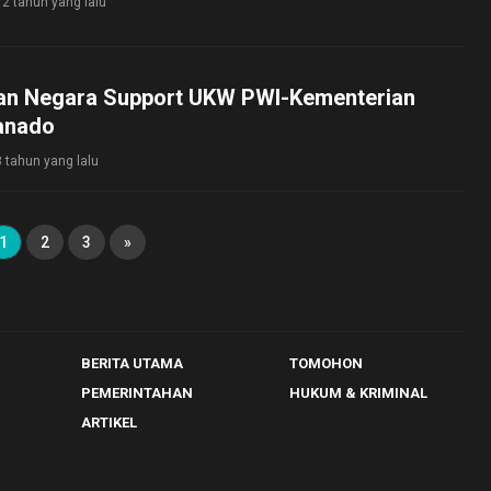
2 tahun yang lalu
an Negara Support UKW PWI-Kementerian
anado
3 tahun yang lalu
1
2
3
»
BERITA UTAMA
TOMOHON
PEMERINTAHAN
HUKUM & KRIMINAL
ARTIKEL