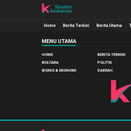
Liputan Kawanua
Berita Manado, Sulawesi Utara, Kawa
Home
Berita Terkini
Berita Utama
MENU UTAMA
HOME
BERITA TERKINI
BOLTARA
POLITIK
BISNIS & EKONOMI
DAERAH