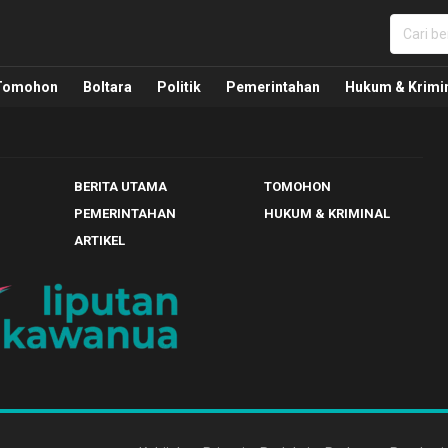
nua, Politik, Pemerintahan, Hukum Kriminal dan Nasio
Tomohon
Boltara
Politik
Pemerintahan
Hukum & Krimi
BERITA UTAMA
TOMOHON
PEMERINTAHAN
HUKUM & KRIMINAL
ARTIKEL