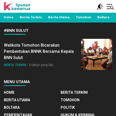
Berita Manado, Sulawesi Utara, Kawanua, Politik,
Liputan Kawanua
Pemerintahan, Hukum Kriminal dan Nasional
Home
Berita Terkini
Berita Utama
Tomohon
Boltara
#BNN SULUT
Walikota Tomohon Bicarakan
Pembentukan BNNK Bersama Kepala
BNN Sulut
BERITA TERKINI
5 tahun yang lalu
MENU UTAMA
HOME
BERITA TERKINI
BERITA UTAMA
TOMOHON
BOLTARA
POLITIK
PEMERINTAHAN
HUKUM & KRIMINAL