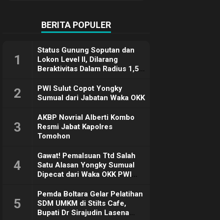
Terimakasih
BERITA POPULER
Status Gunung Soputan dan
1
Lokon Level II, Dilarang
Beraktivitas Dalam Radius 1,5
Km
PWI Sulut Copot Yongky
2
Sumual dari Jabatan Waka OKK
AKBP Novrial Alberti Kombo
3
Resmi Jabat Kapolres
Tomohon
Gawat! Pemalsuan Ttd Salah
4
Satu Alasan Yongky Sumual
Dipecat dari Waka OKK PWI
Sulut
Pemda Boltara Gelar Pelatihan
5
SDM UMKM di Stilts Cafe,
Bupati Dr Sirajudin Lasena