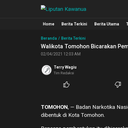
Liputan Kawanua
Berita Manado, Sulawesi Utara, Kawa
Home
Berita Terkini
Berita Utama
Beranda
Berita Terkini
Walikota Tomohon Bicarakan Pe
02/04/2021 12:03 AM
Terry Wagiu
Tim Redaksi
TOMOHON
, — Badan Narkotika Nas
dibentuk di Kota Tomohon.