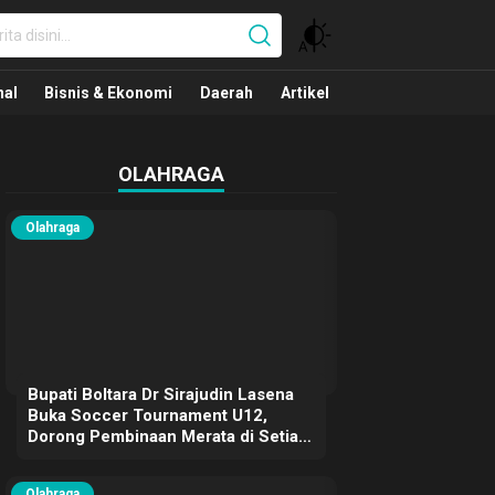
nal
nal
Bisnis & Ekonomi
Daerah
Artikel
OLAHRAGA
Olahraga
Bupati Boltara Dr Sirajudin Lasena
Buka Soccer Tournament U12,
Dorong Pembinaan Merata di Setiap
Kecamatan
Olahraga