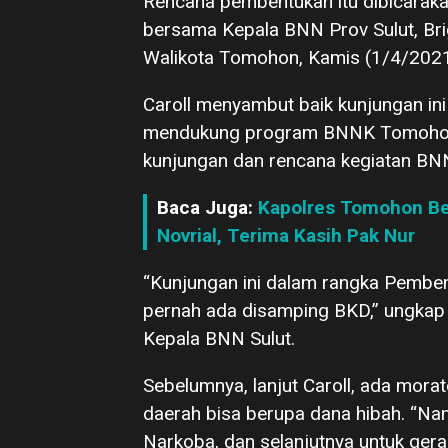
Rencana pembentukan itu dibicarak
bersama Kepala BNN Prov Sulut, Brig
Walikota Tomohon, Kamis (1/4/2021
Caroll menyambut baik kunjungan i
mendukung program BNNK Tomohon 
kunjungan dan rencana kegiatan BN
Baca Juga:
Kapolres Tomohon Ber
Novrial, Terima Kasih Pak Nur
“Kunjungan ini dalam rangka Pemb
pernah ada disamping BKD,” ungka
Kepala BNN Sulut.
Sebelumnya, lanjut Caroll, ada mor
daerah bisa berupa dana hibah. “Nan
Narkoba, dan selanjutnya untuk ger