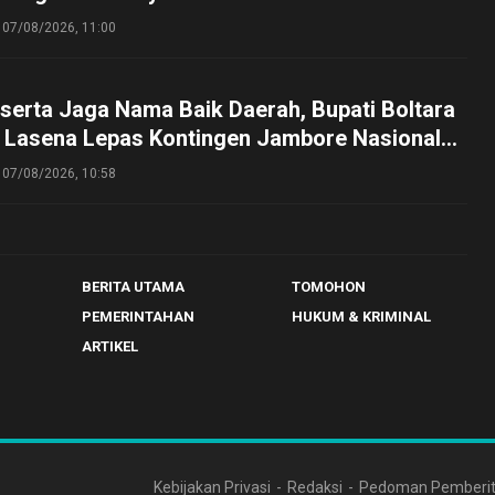
g
07/08/2026, 11:00
serta Jaga Nama Baik Daerah, Bupati Boltara
n Lasena Lepas Kontingen Jambore Nasional
perta Cibubur
07/08/2026, 10:58
BERITA UTAMA
TOMOHON
PEMERINTAHAN
HUKUM & KRIMINAL
ARTIKEL
Kebijakan Privasi
Redaksi
Pedoman Pemberit