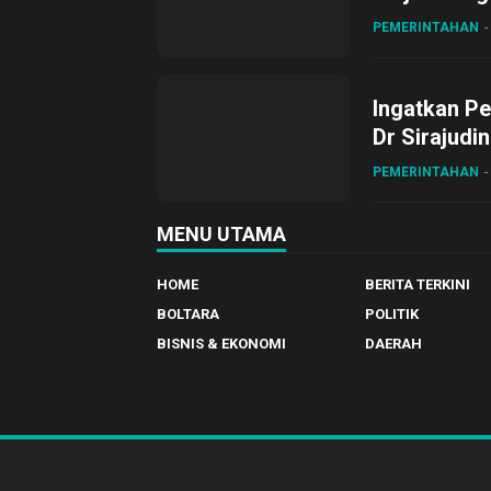
Desa Gihan
PEMERINTAHAN
Ingatkan Pe
Dr Sirajudi
ke XII di Bu
PEMERINTAHAN
MENU UTAMA
HOME
BERITA TERKINI
BOLTARA
POLITIK
BISNIS & EKONOMI
DAERAH