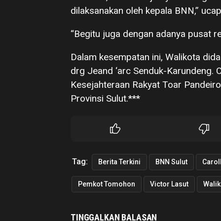
dilaksanakan oleh kepala BNN,” ucap
“Begitu juga dengan adanya pusat reha
Dalam kesempatan ini, Walikota di
drg Jeand ‘arc Senduk-Karundeng. C
Kesejahteraan Rakyat Toar Pandei
Provinsi Sulut.***
Tag:
Berita Terkini
BNN Sulut
Carol
Pemkot Tomohon
Victor Lasut
Wali
TINGGALKAN BALASAN