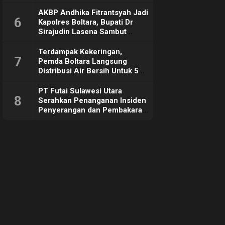
Sebut Tujuannya Untuk
Dorong Ekonomi Daerah
AKBP Andhika Fitrantsyah Jadi
6
Kapolres Boltara, Bupati Dr
Sirajudin Lasena Sambut
Hangat
Terdampak Kekeringan,
7
Pemda Boltara Langsung
Distribusi Air Bersih Untuk 50
KK di Desa Komus 2 Timur
PT Futai Sulawesi Utara
8
Serahkan Penanganan Insiden
Penyerangan dan Pembakaran
ke Polisi