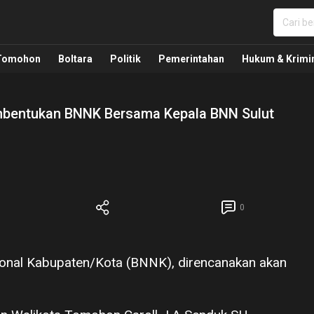
nua, Politik, Pemerintahan, Hukum Kriminal dan Nasio
Tomohon
Boltara
Politik
Pemerintahan
Hukum & Krimi
mbentukan BNNK Bersama Kepala BNN Sulut
0
ional Kabupaten/Kota (BNNK), direncanakan akan