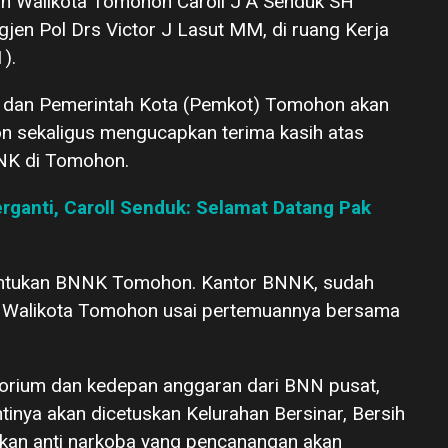
an Walikota Tomohon Caroll J A Senduk SH
jen Pol Drs Victor J Lasut MM, di ruang Kerja
).
ni dan Pemerintah Kota (Pemkot) Tomohon akan
sekaligus mengucapkan terima kasih atas
NK di Tomohon.
ganti, Caroll Senduk: Selamat Datang Pak
entukan BNNK Tomohon. Kantor BNNK, sudah
p Walikota Tomohon usai pertemuannya bersama
atorium dan kedepan anggaran dari BNN pusat,
tinya akan dicetuskan Kelurahan Bersinar, Bersih
akan anti narkoba yang pencanangan akan