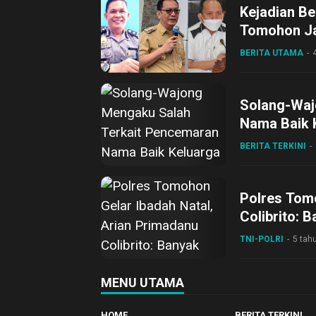
Kejadian Be
Tomohon Ja
BERITA UTAMA
Solang-Waj
Nama Baik K
BERITA TERKINI
Polres Tomo
Colibrito: 
TNI-POLRI
5 tah
MENU UTAMA
HOME
BERITA TERKINI