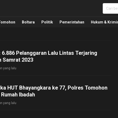
nua, Politik, Pemerintahan, Hukum Kriminal dan Nasio
Tomohon
Boltara
Politik
Pemerintahan
Hukum & Krimi
: 6.886 Pelanggaran Lalu Lintas Terjaring
in Samrat 2023
un yang lalu
ka HUT Bhayangkara ke 77, Polres Tomohon
6 Rumah Ibadah
un yang lalu