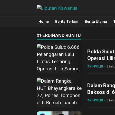
Liputan Kawanua
Berita Manado, Sulawesi Utara, Kawa
Home
Berita Terkini
Berita Utama
#FERDINAND RUNTU
Polda Sulut
Operasi Lil
TNI-POLRI
3 tah
Dalam Rang
Baksos di 
TNI-POLRI
3 tah