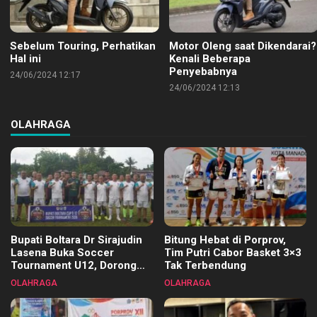
Sebelum Touring, Perhatikan
Motor Oleng saat Dikendarai?
Hal ini
Kenali Beberapa
Penyebabnya
24/06/2024 12:17
24/06/2024 12:13
OLAHRAGA
Bupati Boltara Dr Sirajudin
Bitung Hebat di Porprov,
Lasena Buka Soccer
Tim Putri Cabor Basket 3×3
Tournament U12, Dorong
Tak Terbendung
Pembinaan Merata di Setiap
OLAHRAGA
OLAHRAGA
Kecamatan