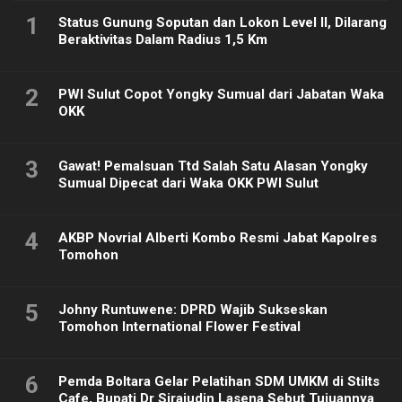
1
Status Gunung Soputan dan Lokon Level II, Dilarang
Beraktivitas Dalam Radius 1,5 Km
2
PWI Sulut Copot Yongky Sumual dari Jabatan Waka
OKK
3
Gawat! Pemalsuan Ttd Salah Satu Alasan Yongky
Sumual Dipecat dari Waka OKK PWI Sulut
4
AKBP Novrial Alberti Kombo Resmi Jabat Kapolres
Tomohon
5
Johny Runtuwene: DPRD Wajib Sukseskan
Tomohon International Flower Festival
6
Pemda Boltara Gelar Pelatihan SDM UMKM di Stilts
Cafe, Bupati Dr Sirajudin Lasena Sebut Tujuannya