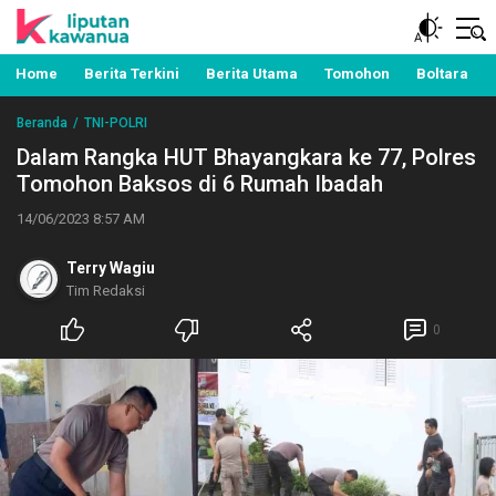
Berita Manado, Sulawesi Utara, Kawanua, Politik,
Liputan Kawanua
Pemerintahan, Hukum Kriminal dan Nasional
Home
Berita Terkini
Berita Utama
Tomohon
Boltara
Beranda
TNI-POLRI
Dalam Rangka HUT Bhayangkara ke 77, Polres
Tomohon Baksos di 6 Rumah Ibadah
14/06/2023 8:57 AM
Terry Wagiu
Tim Redaksi
0