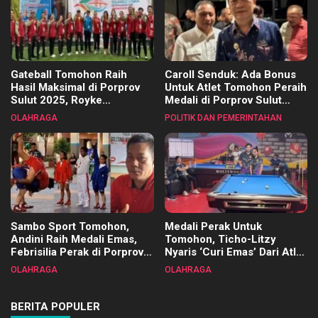
Gateball Tomohon Raih
Caroll Senduk: Ada Bonus
Hasil Maksimal di Porprov
Untuk Atlet Tomohon Peraih
Sulut 2025, Royke
Medali di Porprov Sulut
Tangkawarouw Ucapkan
2025
OLAHRAGA
POLITIK DAN PEMERINTAHAN
Terimakasih
Sambo Sport Tomohon,
Medali Perak Untuk
Andini Raih Medali Emas,
Tomohon, Ticho-Litzy
Febrisilia Perak di Porprov
Nyaris ‘Curi Emas’ Dari Atlet
Sulut 2025
Biliar PON di Porprov Sulut
OLAHRAGA
OLAHRAGA
2025
BERITA POPULER