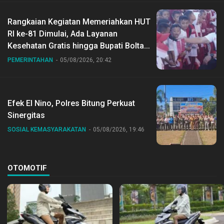
Rangkaian Kegiatan Memeriahkan HUT
RI ke-81 Dimulai, Ada Layanan
Kesehatan Gratis hingga Bupati Boltara
Dr Sirajudin Lasena Ikut Jalan Sehat
PEMERINTAHAN
05/08/2026, 20:42
Bersama Jajaran
Efek El Nino, Polres Bitung Perkuat
Sinergitas
SOSIAL KEMASYARAKATAN
05/08/2026, 19:46
OTOMOTIF