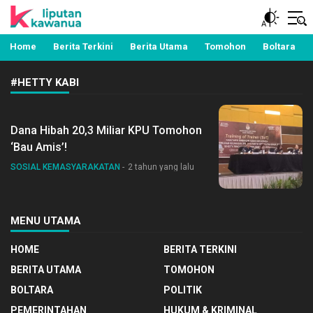
Berita Manado, Sulawesi Utara, Kawanua, Politik,
Liputan Kawanua
Pemerintahan, Hukum Kriminal dan Nasional
Home
Berita Terkini
Berita Utama
Tomohon
Boltara
#HETTY KABI
Dana Hibah 20,3 Miliar KPU Tomohon
‘Bau Amis’!
SOSIAL KEMASYARAKATAN
2 tahun yang lalu
MENU UTAMA
HOME
BERITA TERKINI
BERITA UTAMA
TOMOHON
BOLTARA
POLITIK
PEMERINTAHAN
HUKUM & KRIMINAL