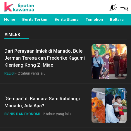
Berita Manado, Sulawesi Utara, Kawanua, Politik,
Liputan Kawanua
Pemerintahan, Hukum Kriminal dan Nasional
Home
Berita Terkini
Berita Utama
Tomohon
Boltara
#IMLEK
Dari Perayaan Imlek di Manado, Bule
Jerman Teresa dan Frederike Kagumi
Klenteng Kong Zi Miao
RELIGI
2 tahun yang lalu
‘Gempar’ di Bandara Sam Ratulangi
Manado, Ada Apa?
BISNIS DAN EKONOMI
2 tahun yang lalu