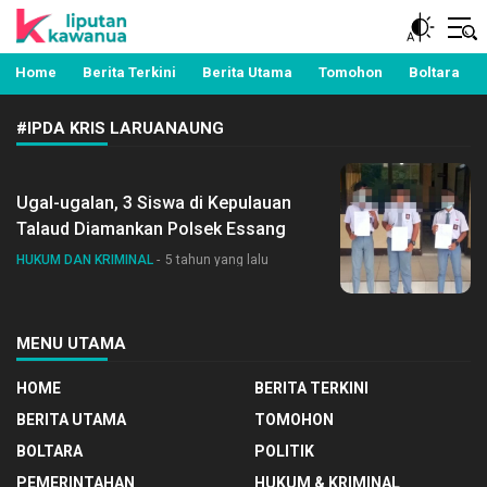
Berita Manado, Sulawesi Utara, Kawanua, Politik,
Liputan Kawanua
Pemerintahan, Hukum Kriminal dan Nasional
Home
Berita Terkini
Berita Utama
Tomohon
Boltara
#IPDA KRIS LARUANAUNG
Ugal-ugalan, 3 Siswa di Kepulauan
Talaud Diamankan Polsek Essang
HUKUM DAN KRIMINAL
5 tahun yang lalu
MENU UTAMA
HOME
BERITA TERKINI
BERITA UTAMA
TOMOHON
BOLTARA
POLITIK
PEMERINTAHAN
HUKUM & KRIMINAL