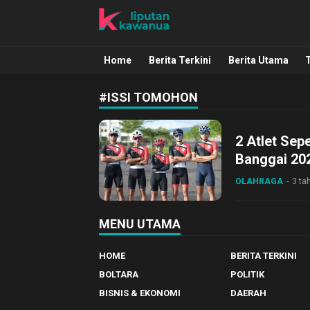
Liputan Kawanua
Berita Manado, Sulawesi Utara, Kawa
Home
Berita Terkini
Berita Utama
#ISSI TOMOHON
2 Atlet Sep
Banggai 20
OLAHRAGA
3 ta
MENU UTAMA
HOME
BERITA TERKINI
BOLTARA
POLITIK
BISNIS & EKONOMI
DAERAH