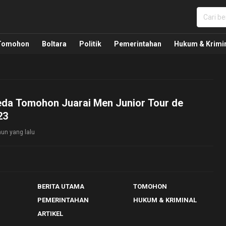
nua, Politik, Pemerintahan, Hukum Kriminal dan Nasio
Tomohon
Boltara
Politik
Pemerintahan
Hukum & Krimi
eda Tomohon Juarai Men Junior Tour de
23
hun yang lalu
BERITA UTAMA
TOMOHON
PEMERINTAHAN
HUKUM & KRIMINAL
ARTIKEL