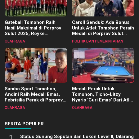
Gateball Tomohon Raih
Caroll Senduk: Ada Bonus
Hasil Maksimal di Porprov
Untuk Atlet Tomohon Peraih
Sulut 2025, Royke
Medali di Porprov Sulut
Tangkawarouw Ucapkan
2025
OLAHRAGA
POLITIK DAN PEMERINTAHAN
Terimakasih
Sambo Sport Tomohon,
Medali Perak Untuk
Andini Raih Medali Emas,
Tomohon, Ticho-Litzy
Febrisilia Perak di Porprov
Nyaris ‘Curi Emas’ Dari Atlet
Sulut 2025
Biliar PON di Porprov Sulut
OLAHRAGA
OLAHRAGA
2025
BERITA POPULER
1
Status Gunung Soputan dan Lokon Level II, Dilarang