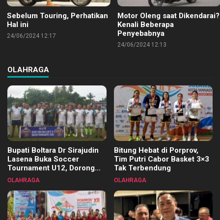
Sebelum Touring, Perhatikan
Motor Oleng saat Dikendarai?
Hal ini
Kenali Beberapa
Penyebabnya
24/06/2024 12:17
24/06/2024 12:13
OLAHRAGA
Bupati Boltara Dr Sirajudin
Bitung Hebat di Porprov,
Lasena Buka Soccer
Tim Putri Cabor Basket 3×3
Tournament U12, Dorong
Tak Terbendung
Pembinaan Merata di Setiap
OLAHRAGA
OLAHRAGA
Kecamatan