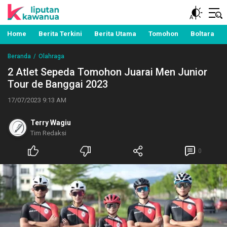
Berita Manado, Sulawesi Utara, Kawanua, Politik,
Liputan Kawanua
Pemerintahan, Hukum Kriminal dan Nasional
Home
Berita Terkini
Berita Utama
Tomohon
Boltara
Beranda
Olahraga
2 Atlet Sepeda Tomohon Juarai Men Junior
Tour de Banggai 2023
17/07/2023 9:13 AM
Terry Wagiu
Tim Redaksi
0