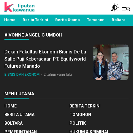
Berita Manado, Sulawesi Utara, Kawanua, Politik,
Liputan Kawanua
Pemerintahan, Hukum Kriminal dan Nasional
Home
Berita Terkini
Berita Utama
Tomohon
Boltara
#IVONNE ANGELIC UMBOH
Dekan Fakultas Ekonomi Bisnis De La
Salle Puji Keberadaan PT. Equityworld
Futures Manado
BISNIS DAN EKONOMI
2 tahun yang lalu
MENU UTAMA
HOME
BERITA TERKINI
BERITA UTAMA
TOMOHON
BOLTARA
POLITIK
PEMERINTAHAN
HUKUM & KRIMINAL