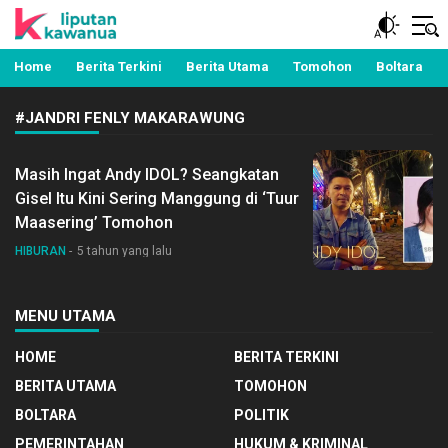
Berita Manado, Sulawesi Utara, Kawanua, Politik,
Liputan Kawanua
Pemerintahan, Hukum Kriminal dan Nasional
Home
Berita Terkini
Berita Utama
Tomohon
Boltara
#JANDRI FENLY MAKARAWUNG
Masih Ingat Andy IDOL? Seangkatan
Gisel Itu Kini Sering Manggung di ‘Tuur
Maasering’ Tomohon
HIBURAN
5 tahun yang lalu
MENU UTAMA
HOME
BERITA TERKINI
BERITA UTAMA
TOMOHON
BOLTARA
POLITIK
PEMERINTAHAN
HUKUM & KRIMINAL