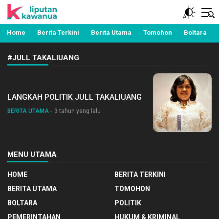
Berita Manado, Sulawesi Utara, Kawanua, Politik,
Liputan Kawanua
Pemerintahan, Hukum Kriminal dan Nasional
Home
Berita Terkini
Berita Utama
Tomohon
Boltara
#JULL TAKALIUANG
LANGKAH POLITIK JULL TAKALIUANG
BERITA UTAMA
3 tahun yang lalu
MENU UTAMA
HOME
BERITA TERKINI
BERITA UTAMA
TOMOHON
BOLTARA
POLITIK
PEMERINTAHAN
HUKUM & KRIMINAL