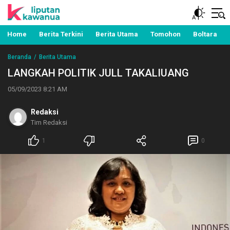
Berita Manado, Sulawesi Utara, Kawanua, Politik,
Liputan Kawanua
Pemerintahan, Hukum Kriminal dan Nasional
Home
Berita Terkini
Berita Utama
Tomohon
Boltara
Beranda
Berita Utama
LANGKAH POLITIK JULL TAKALIUANG
05/09/2023 8:21 AM
Redaksi
Tim Redaksi
1
0