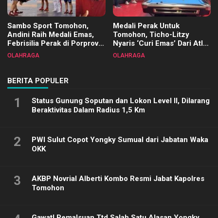
Sambo Sport Tomohon,
Medali Perak Untuk
Andini Raih Medali Emas,
Tomohon, Ticho-Litzy
Febrisilia Perak di Porprov
Nyaris ‘Curi Emas’ Dari Atlet
Sulut 2025
Biliar PON di Porprov Sulut
OLAHRAGA
OLAHRAGA
2025
BERITA POPULER
1
Status Gunung Soputan dan Lokon Level II, Dilarang
Beraktivitas Dalam Radius 1,5 Km
2
PWI Sulut Copot Yongky Sumual dari Jabatan Waka
OKK
3
AKBP Novrial Alberti Kombo Resmi Jabat Kapolres
Tomohon
Gawat! Pemalsuan Ttd Salah Satu Alasan Yongky