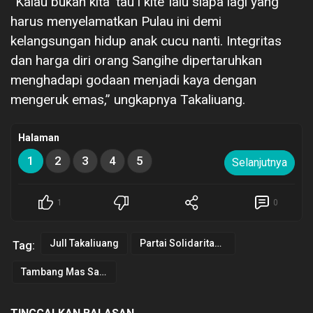
“Kalau bukan kita ‘tau i kite’ lalu siapa lagi yang
harus menyelamatkan Pulau ini demi
kelangsungan hidup anak cucu nanti. Integritas
dan harga diri orang Sangihe dipertaruhkan
menghadapi godaan menjadi kaya dengan
mengeruk emas,” ungkapnya Takaliuang.
Halaman
1
2
3
4
5
Selanjutnya
1
0
Jull Takaliuang
Partai Solidaritas Indonesia
Tag:
Tambang Mas Sangihe