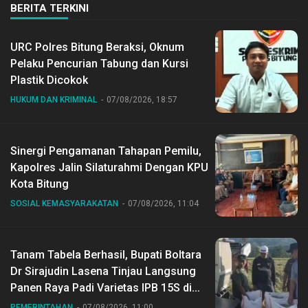
BERITA TERKINI
URC Polres Bitung Beraksi, Oknum
Pelaku Pencurian Tabung dan Kursi
Plastik Dicokok
HUKUM DAN KRIMINAL
07/08/2026, 18:57
Sinergi Pengamanan Tahapan Pemilu,
Kapolres Jalin Silaturahmi Dengan KPU
Kota Bitung
SOSIAL KEMASYARAKATAN
07/08/2026, 11:04
Tanam Tabela Berhasil, Bupati Boltara
Dr Sirajudin Lasena Tinjau Langsung
Panen Raya Padi Varietas IPB 15S di
Desa Gihang
PEMERINTAHAN
07/08/2026, 11:00