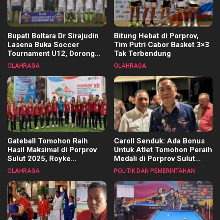
Bupati Boltara Dr Sirajudin
Bitung Hebat di Porprov,
Lasena Buka Soccer
Tim Putri Cabor Basket 3×3
Tournament U12, Dorong
Tak Terbendung
Pembinaan Merata di Setiap
OLAHRAGA
OLAHRAGA
Kecamatan
Gateball Tomohon Raih
Caroll Senduk: Ada Bonus
Hasil Maksimal di Porprov
Untuk Atlet Tomohon Peraih
Sulut 2025, Royke
Medali di Porprov Sulut
Tangkawarouw Ucapkan
2025
OLAHRAGA
POLITIK DAN PEMERINTAHAN
Terimakasih