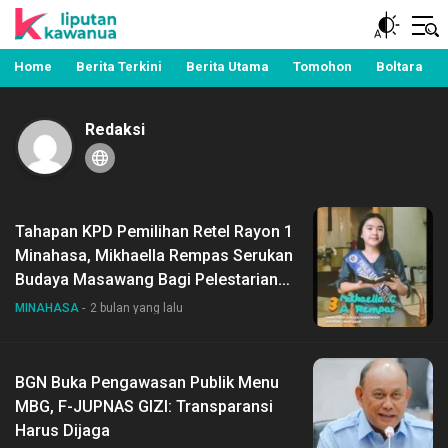
Berita Manado, Sulawesi Utara, Kawanua, Politik,
Liputan Kawanua
Pemerintahan, Hukum Kriminal dan Nasional
Home
Berita Terkini
Berita Utama
Tomohon
Boltara
Redaksi
Tahapan KPD Pemilihan Retel Rayon 1
Minahasa, Mikhaella Rempas Serukan
Budaya Masawang Bagi Pelestarian
Danau Tondano
MINAHASA
2 bulan yang lalu
BGN Buka Pengawasan Publik Menu
MBG, F-JUPNAS GIZI: Transparansi
Harus Dijaga