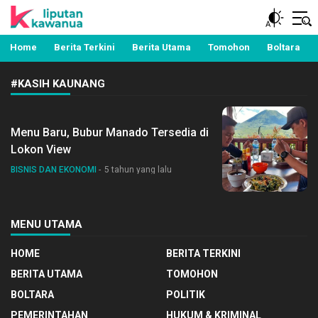
Berita Manado, Sulawesi Utara, Kawanua, Politik,
Liputan Kawanua
Pemerintahan, Hukum Kriminal dan Nasional
Home
Berita Terkini
Berita Utama
Tomohon
Boltara
#KASIH KAUNANG
Menu Baru, Bubur Manado Tersedia di
Lokon View
BISNIS DAN EKONOMI
5 tahun yang lalu
MENU UTAMA
HOME
BERITA TERKINI
BERITA UTAMA
TOMOHON
BOLTARA
POLITIK
PEMERINTAHAN
HUKUM & KRIMINAL